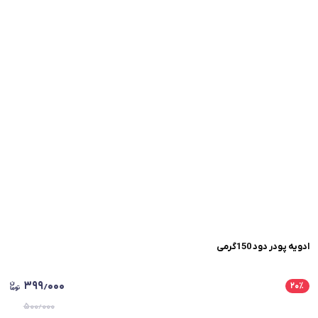
ادویه پودر دود 150گرمی
۳۹۹٫۰۰۰
۲۰
٪
۵۰۰٫۰۰۰