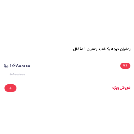
زعفران درجه یک امید زعفران 1 مثقال
۱٫۶۸۰٫۰۰۰
۷
٪
۱٫۸۰۰٫۰۰۰