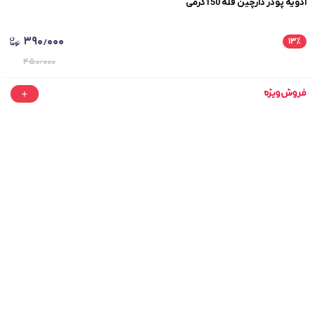
ادویه پودر دارچین فله 150گرمی
۳۹۰٫۰۰۰
۱۳
٪
۴۵۰٫۰۰۰