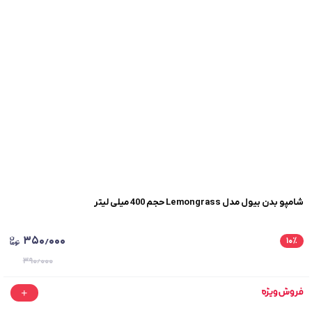
شامپو بدن بیول مدل Lemongrass حجم 400 میلی لیتر
۳۵۰٫۰۰۰
۱۰
٪
۳۹۰٫۰۰۰