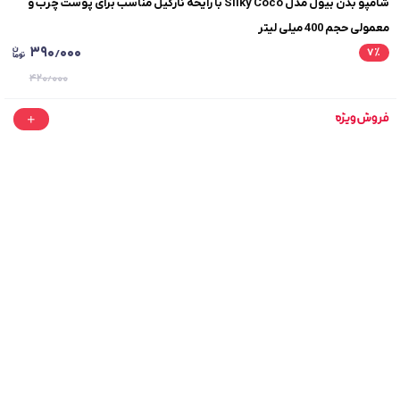
شامپو بدن بیول مدل Silky Coco با رایحه نارگیل مناسب برای پوست چرب و
معمولی حجم 400 میلی لیتر
۳۹۰٫۰۰۰
۷
٪
۴۲۰٫۰۰۰