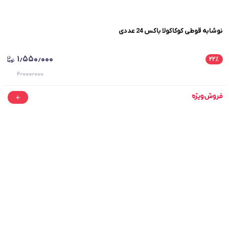
نوشابه قوطی کوکاکولا باکس 24 عددی
۱٫۵۵۰٫۰۰۰
۲۲
٪
۲٫۰۰۰٫۰۰۰