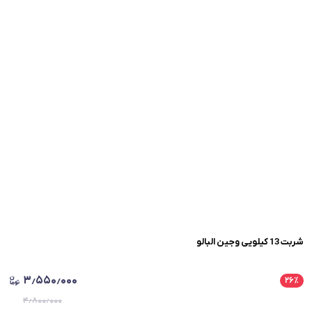
شربت 13 کیلویی وجین البالو
۳٫۵۵۰٫۰۰۰
۲۶
٪
۴٫۸۰۰٫۰۰۰