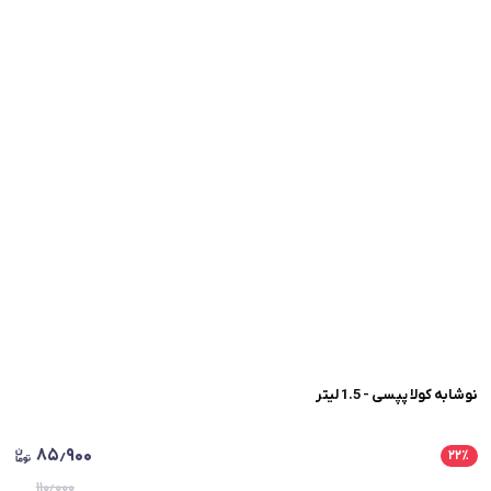
نوشابه کولا پپسی - 1.5 لیتر
۸۵٫۹۰۰
۲۲
٪
۱۱۰٫۰۰۰