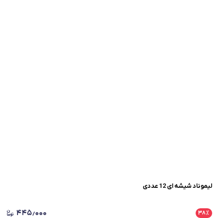
لیموناد شیشه ای 12 عددی
۴۴۵٫۰۰۰
۳۸
٪