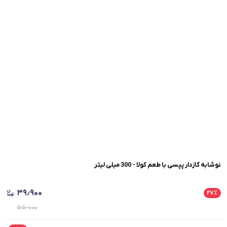
نوشابه گازدار پپسی با طعم کولا - 300 میلی لیتر
۳۹٫۹۰۰
۲۷
٪
۵۵٫۰۰۰