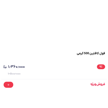
فول کافئین 500 گرمی
۱٫۳۶۰٫۰۰۰
۹
٪
۱٫۵۰۰٫۰۰۰