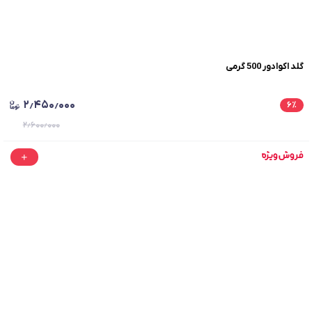
گلد اکوادور 500 گرمی
۲٫۴۵۰٫۰۰۰
۶
٪
۲٫۶۰۰٫۰۰۰