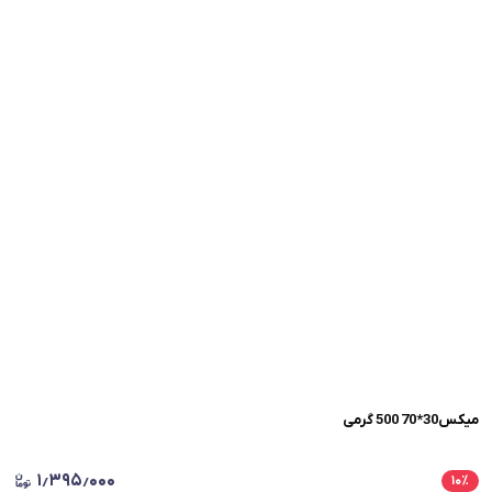
میکس30*70 500 گرمی
۱٫۳۹۵٫۰۰۰
۱۰
٪