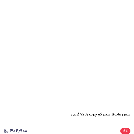
سس مایونز سحر کم چرب / 920 گرمی
۴۰۲٫۹۰۰
۱۶
٪