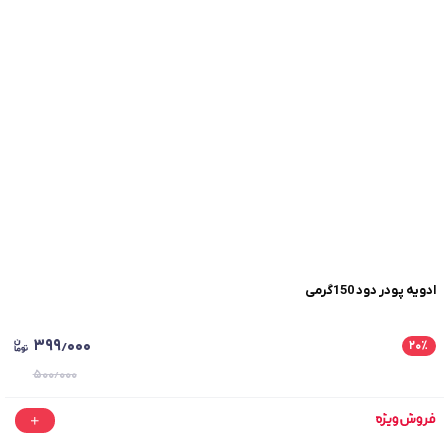
ادویه پودر دود 150گرمی
۳۹۹٫۰۰۰
۲۰
٪
۵۰۰٫۰۰۰