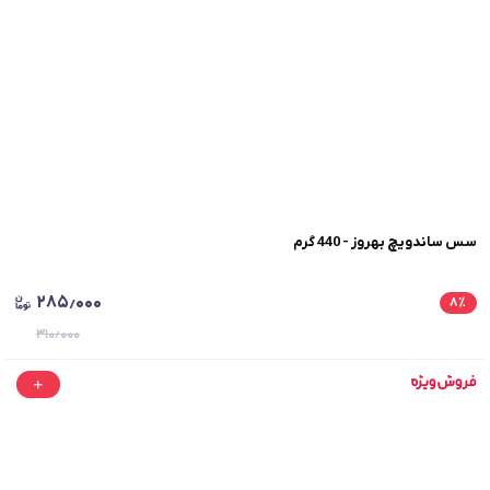
سس ساندویچ بهروز - 440 گرم
۲۸۵٫۰۰۰
۸
٪
۳۱۰٫۰۰۰