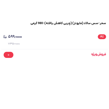
سحر-سس سالاد (مایونز) (چربی کاهش یافته)-980 گرمی
۵۹۹٫۰۰۰
۱۹
٪
۷۳۵٫۰۰۰