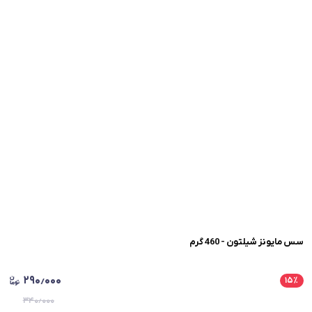
سس مایونز شیلتون - 460 گرم
۲۹۰٫۰۰۰
۱۵
٪
۳۴۰٫۰۰۰