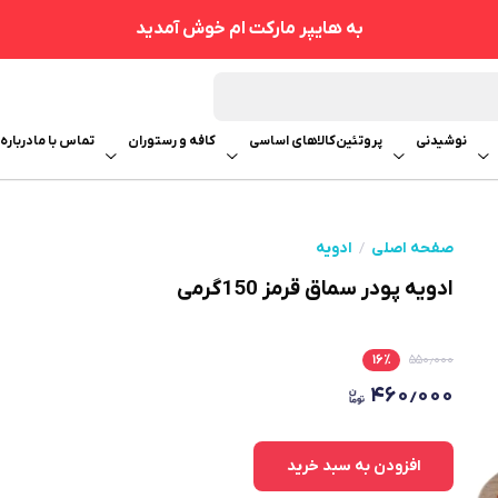
به هایپر مارکت ام خوش آمدید
نوشیدنی
پروتئین
کالاهای اساسی
کافه و رستوران
تماس با ما
درباره 
صفحه اصلی
ادویه
ادویه پودر سماق قرمز 150گرمی
۱۶
٪
۵۵۰٫۰۰۰
۴۶۰٫۰۰۰
افزودن به سبد خرید