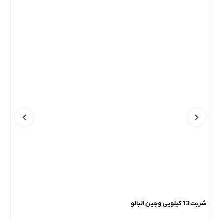
شربت 13 کیلویی وجین البالو
شربت 13 کی