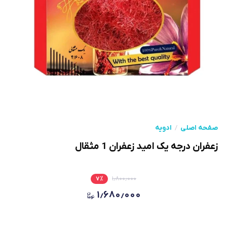
صفحه اصلی
ادویه
زعفران درجه یک امید زعفران 1 مثقال
۷
٪
۱٫۸۰۰٫۰۰۰
۱٫۶۸۰٫۰۰۰