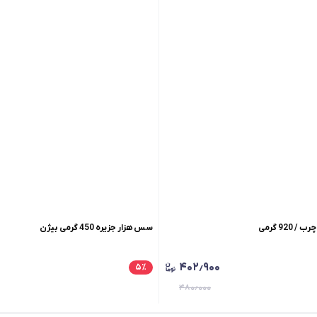
92 گرمی
سس هزار جزیره 450 گرمی بیژن
۴۰۲٫۹۰۰
۵
٪
۴۸۰٫۰۰۰