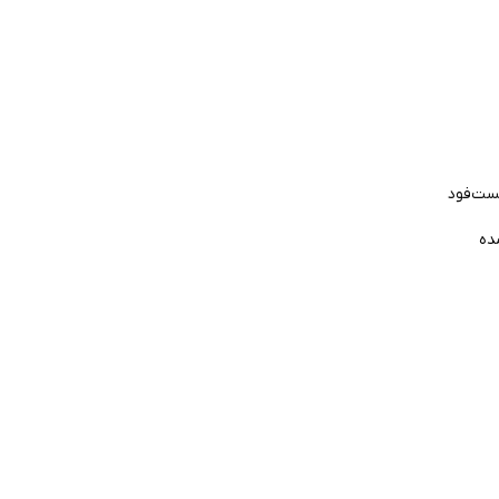
فست‌فود