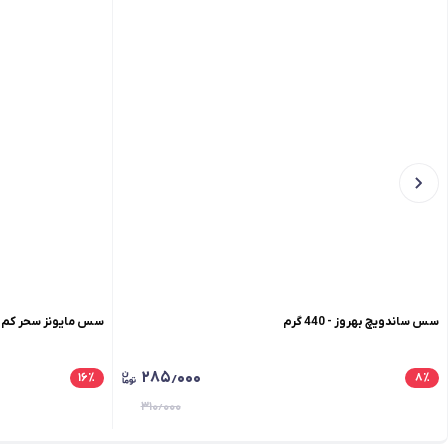
سس ساندویچ بهروز - 440 گرم
سس مایونز سحر کم چرب / 0
۲۸۵٫۰۰۰
۱۶
٪
۸
٪
۳۱۰٫۰۰۰