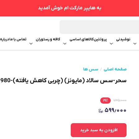
به هایپر مارکت ام خوش آمدید
نوشیدنی
پروتئین
کالاهای اساسی
کافه و رستوران
تماس با ما
درباره 
صفحه اصلی
سس ها
سحر-سس سالاد (مایونز) (چربی کاهش یافته)-980 گرمی
۱۹
٪
۷۳۵٫۰۰۰
۵۹۹٫۰۰۰
افزودن به سبد خرید