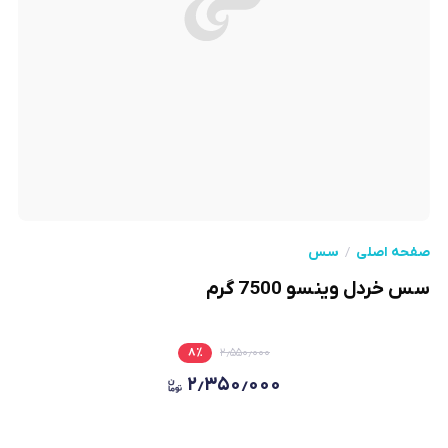
صفحه اصلی
سس
سس خردل وینسو 7500 گرم
۸
٪
۲٫۵۵۰٫۰۰۰
۲٫۳۵۰٫۰۰۰