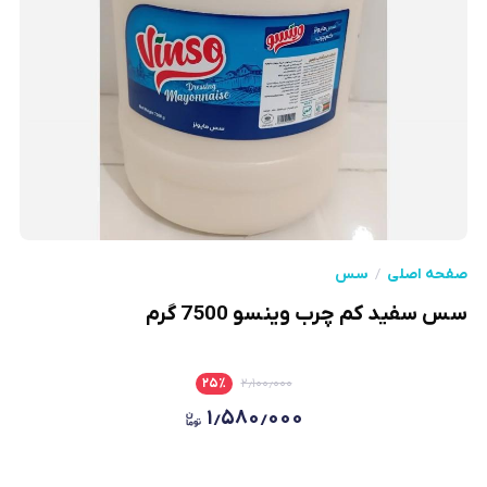
صفحه اصلی
سس
سس سفید کم چرب وینسو 7500 گرم
۲۵
٪
۲٫۱۰۰٫۰۰۰
۱٫۵۸۰٫۰۰۰