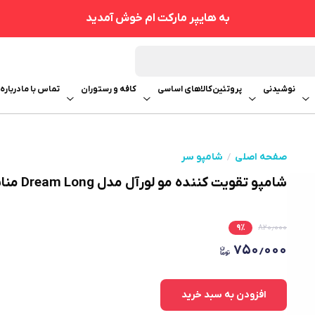
به هایپر مارکت ام خوش آمدید
نوشیدنی
پروتئین
کالاهای اساسی
کافه و رستوران
تماس با ما
درباره 
صفحه اصلی
شامپو سر
شامپو تقویت کننده مو لورآل مدل Dream Long مناسب برای انواع مو حجم 300 میلی لیتر
۹
٪
۸۲۰٫۰۰۰
۷۵۰٫۰۰۰
افزودن به سبد خرید