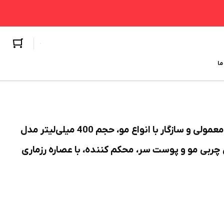
ما
شامپو ضد ریزش مو اوک شاین مخصوص پوست سر معمولی و سازگار با انواع مو، حجم 400 میلی‌لیتر مدل
زی چربی مو و پوست سر، محکم کننده، با عصاره رزماری