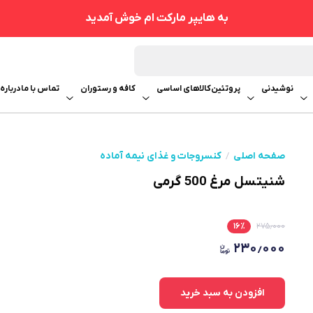
به هایپر مارکت ام خوش آمدید
نوشیدنی
پروتئین
کالاهای اساسی
کافه و رستوران
تماس با ما
درباره 
صفحه اصلی
کنسروجات و غذای نیمه آماده
شنیتسل مرغ 500 گرمی
۱۶
٪
۲۷۵٫۰۰۰
۲۳۰٫۰۰۰
افزودن به سبد خرید