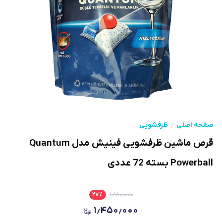
صفحه اصلی
ظرفشویی
قرص ماشین ظرفشویی فینیش مدل Quantum
Powerball بسته 72 عددی
۲۷
٪
۱٫۹۸۰٫۰۰۰
۱٫۴۵۰٫۰۰۰