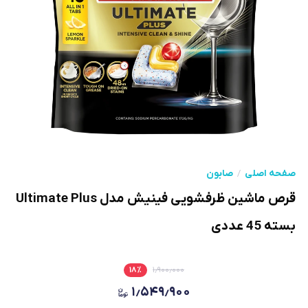
صفحه اصلی
صابون
قرص ماشین ظرفشویی فینیش مدل Ultimate Plus
بسته 45 عددی
۱۸
٪
۱٫۹۰۰٫۰۰۰
۱٫۵۴۹٫۹۰۰