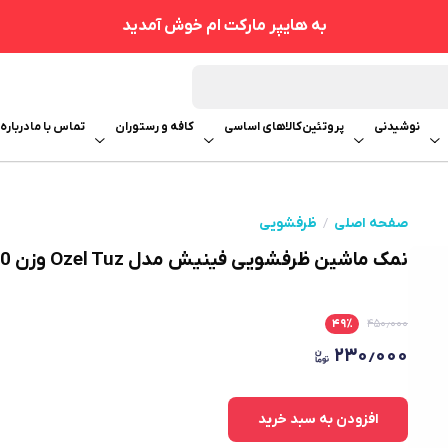
به هایپر مارکت ام خوش آمدید
نوشیدنی
پروتئین
کالاهای اساسی
کافه و رستوران
تماس با ما
درباره 
صفحه اصلی
ظرفشویی
نمک ماشین ظرفشویی فینیش مدل Ozel Tuz وزن 1500 گرم
۴۹
٪
۴۵۰٫۰۰۰
۲۳۰٫۰۰۰
افزودن به سبد خرید