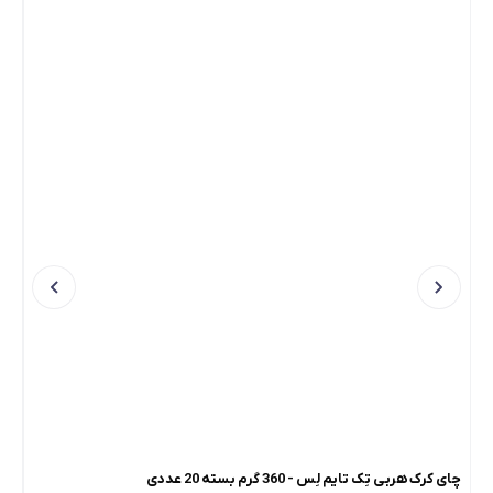
چای کرک هربی تِک تایم لِس - 360 گرم بسته 20 عددی
چای 