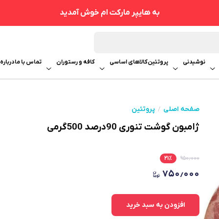
به هایپر مارکت ام خوش آمدید
نوشیدنی
پروتئین
کالاهای اساسی
کافه و رستوران
تماس با ما
درباره 
صفحه اصلی
پروتئین
ژامبون گوشت تنوری 90درصد 500گرمی
۲۱
٪
۹۵۰٫۰۰۰
۷۵۰٫۰۰۰
افزودن به سبد خرید